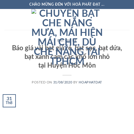
Skip
CHÀO MỪNG ĐẾN VỚI HOÀ PHÁT ĐẠT ...
to
content
BẠT GIÁ RẺ
Báo giá vải bạt giá rẻ, bạt sọc, bạt dứa,
bạt xanh cam các khổ lớn nhỏ
tại Huyện Hóc Môn
POSTED ON
31/08/2020
BY
HOAPHATDAT
31
Th8