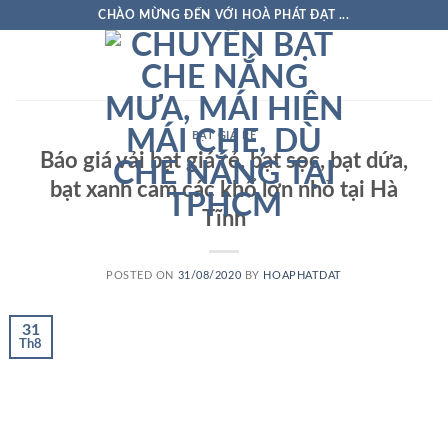
Skip
CHÀO MỪNG ĐẾN VỚI HOÀ PHÁT ĐẠT ...
to
content
BẠT GIÁ RẺ
Báo giá vải bạt giá rẻ, bạt sọc, bạt dứa,
bạt xanh cam các khổ lớn nhỏ tại Hà
Tĩnh
POSTED ON
31/08/2020
BY
HOAPHATDAT
31
Th8