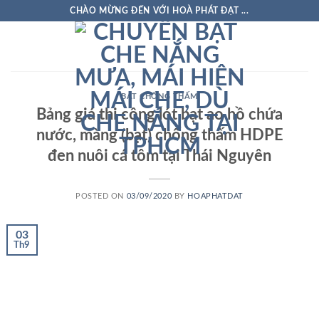
Skip
CHÀO MỪNG ĐẾN VỚI HOÀ PHÁT ĐẠT ...
to
content
BẠT CHỐNG THẤM
Bảng giá thi công lót bạt ao hồ chứa
nước, màng (bạt) chống thấm HDPE
đen nuôi cá tôm tại Thái Nguyên
POSTED ON
03/09/2020
BY
HOAPHATDAT
03
Th9