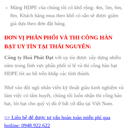
Màng HDPE của chúng tôi có khổ rộng: 4m, 5m, 6m,
8m. Khách hàng mua theo khổ có sẵn sẽ được giảm
giá dựa theo đơn đặt hàng.
ĐƠN VỊ PHÂN PHỐI VÀ THI CÔNG HÀN
BẠT UY TÍN TẠI THÁI NGUYÊN:
Công ty Hoà Phát Đạt
với uy tín được xây dựng nhiều
năm trong lĩnh vực phân phối sỉ lẻ và thi công hàn bạt
HDPE lót ao hồ trên khắp các tỉnh thành.
Nhờ vào đội ngũ nhân viên kỹ thuật giàu kinh nghiệm và
làm việc có tâm huyết, chúng tôi luôn nhận thi công hàn
bạt, lót bạt cho quý vị dù ở bất cứ đâu tại Việt Nam.
=> Liên hệ để được tư vấn hoàn toàn miễn phí qua
hotline: 0948.922.622