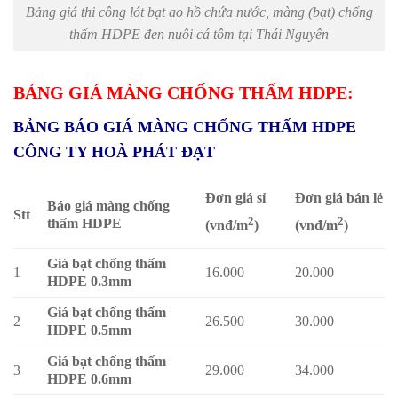
Bảng giá thi công lót bạt ao hồ chứa nước, màng (bạt) chống
thấm HDPE đen nuôi cá tôm tại Thái Nguyên
BẢNG GIÁ MÀNG CHỐNG THẤM HDPE:
BẢNG BÁO GIÁ MÀNG CHỐNG THẤM HDPE
CÔNG TY HOÀ PHÁT ĐẠT
Đơn giá sỉ
Đơn giá bán lẻ
Báo giá màng chống
Stt
2
2
thấm HDPE
(vnđ/m
)
(vnđ/m
)
Giá bạt chống thấm
1
16.000
20.000
HDPE 0.3mm
Giá bạt chống thấm
2
26.500
30.000
HDPE 0.5mm
Giá bạt chống thấm
3
29.000
34.000
HDPE 0.6mm