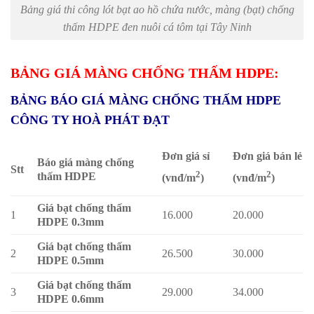
Bảng giá thi công lót bạt ao hồ chứa nước, màng (bạt) chống
thấm HDPE đen nuôi cá tôm tại Tây Ninh
BẢNG GIÁ MÀNG CHỐNG THẤM HDPE:
BẢNG BÁO GIÁ MÀNG CHỐNG THẤM HDPE
CÔNG TY HOÀ PHÁT ĐẠT
Đơn giá sỉ
Đơn giá bán lẻ
Báo giá màng chống
Stt
2
2
thấm HDPE
(vnđ/m
)
(vnđ/m
)
Giá bạt chống thấm
1
16.000
20.000
HDPE 0.3mm
Giá bạt chống thấm
2
26.500
30.000
HDPE 0.5mm
Giá bạt chống thấm
3
29.000
34.000
HDPE 0.6mm