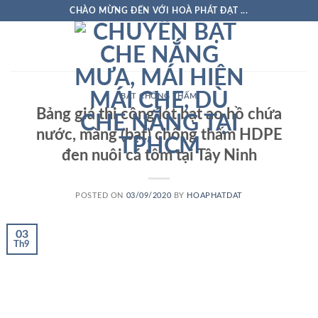
Skip
CHÀO MỪNG ĐẾN VỚI HOÀ PHÁT ĐẠT ...
to
content
BẠT CHỐNG THẤM
Bảng giá thi công lót bạt ao hồ chứa
nước, màng (bạt) chống thấm HDPE
đen nuôi cá tôm tại Tây Ninh
POSTED ON
03/09/2020
BY
HOAPHATDAT
03
Th9