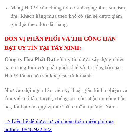
Màng HDPE của chúng tôi có khổ rộng: 4m, 5m, 6m,
8m. Khách hàng mua theo khổ có sẵn sẽ được giảm
giá dựa theo đơn đặt hàng.
ĐƠN VỊ PHÂN PHỐI VÀ THI CÔNG HÀN
BẠT UY TÍN TẠI TÂY NINH:
Công ty Hoà Phát Đạt
với uy tín được xây dựng nhiều
năm trong lĩnh vực phân phối sỉ lẻ và thi công hàn bạt
HDPE lót ao hồ trên khắp các tỉnh thành.
Nhờ vào đội ngũ nhân viên kỹ thuật giàu kinh nghiệm và
làm việc có tâm huyết, chúng tôi luôn nhận thi công hàn
bạt, lót bạt cho quý vị dù ở bất cứ đâu tại Việt Nam.
=> Liên hệ để được tư vấn hoàn toàn miễn phí qua
hotline: 0948.922.622