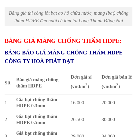
Bảng giá thi công lót bạt ao hồ chứa nước, màng (bạt) chống
thấm HDPE đen nuôi cá tôm tại Long Thành Đồng Nai
BẢNG GIÁ MÀNG CHỐNG THẤM HDPE:
BẢNG BÁO GIÁ MÀNG CHỐNG THẤM HDPE
CÔNG TY HOÀ PHÁT ĐẠT
Đơn giá sỉ
Đơn giá bán lẻ
Báo giá màng chống
Stt
2
2
thấm HDPE
(vnđ/m
)
(vnđ/m
)
Giá bạt chống thấm
1
16.000
20.000
HDPE 0.3mm
Giá bạt chống thấm
2
26.500
30.000
HDPE 0.5mm
Giá bạt chống thấm
3
29.000
34.000