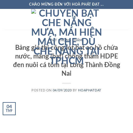
Skip
CHÀO MỪNG ĐẾN VỚI HOÀ PHÁT ĐẠT ...
to
content
BẠT CHỐNG THẤM
Bảng giá thi công lót bạt ao hồ chứa
nước, màng (bạt) chống thấm HDPE
đen nuôi cá tôm tại Long Thành Đồng
Nai
POSTED ON
04/09/2020
BY
HOAPHATDAT
04
Th9