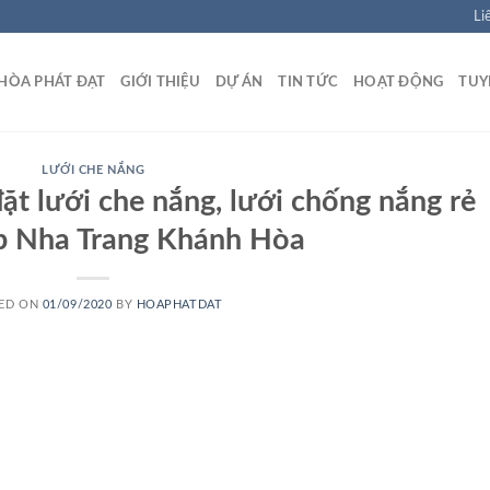
Li
HÒA PHÁT ĐẠT
GIỚI THIỆU
DỰ ÁN
TIN TỨC
HOẠT ĐỘNG
TUY
LƯỚI CHE NẮNG
đặt lưới che nắng, lưới chống nắng rẻ
Tp Nha Trang Khánh Hòa
ED ON
01/09/2020
BY
HOAPHATDAT