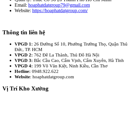
Email:
hoaphatdatgroup79@gmail.com
Website:
https://hoaphatdatgroup.com/
Thông tin liên hệ
VPGD 1:
26 Đường Số 10, Phường Trường Thọ, Quận Thủ
Đức, TP. HCM
VPGD 2:
762 Đê La Thành, Thủ Đô Hà Nội
VPGD 3:
Bắc Cầu Cao, Cẩm Vịnh, Cẩm Xuyên, Hà Tĩnh
VPGD 4:
199 Võ Văn Kiệt, Ninh Kiều, Cần Thơ
Hotline:
0948.922.622
Website
: hoaphatdatgroup.com
Vị Trí Kho Xưởng