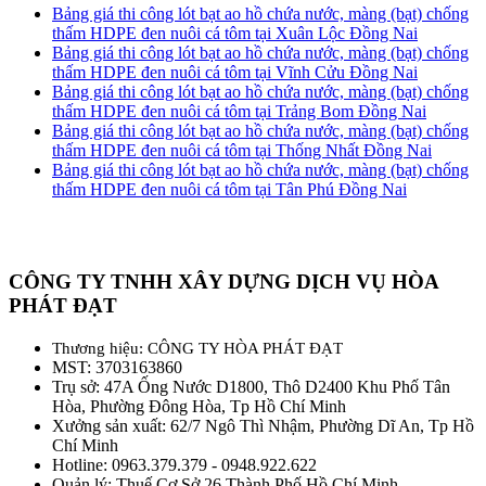
Bảng giá thi công lót bạt ao hồ chứa nước, màng (bạt) chống
thấm HDPE đen nuôi cá tôm tại Xuân Lộc Đồng Nai
Bảng giá thi công lót bạt ao hồ chứa nước, màng (bạt) chống
thấm HDPE đen nuôi cá tôm tại Vĩnh Cửu Đồng Nai
Bảng giá thi công lót bạt ao hồ chứa nước, màng (bạt) chống
thấm HDPE đen nuôi cá tôm tại Trảng Bom Đồng Nai
Bảng giá thi công lót bạt ao hồ chứa nước, màng (bạt) chống
thấm HDPE đen nuôi cá tôm tại Thống Nhất Đồng Nai
Bảng giá thi công lót bạt ao hồ chứa nước, màng (bạt) chống
thấm HDPE đen nuôi cá tôm tại Tân Phú Đồng Nai
CÔNG TY TNHH XÂY DỰNG DỊCH VỤ HÒA
PHÁT ĐẠT
Thương hiệu: CÔNG TY HÒA PHÁT ĐẠT
MST: 3703163860
Trụ sở: 47A Ống Nước D1800, Thô D2400 Khu Phố Tân
Hòa, Phường Đông Hòa, Tp Hồ Chí Minh
Xưởng sản xuất: 62/7 Ngô Thì Nhậm, Phường Dĩ An, Tp Hồ
Chí Minh
Hotline: 0963.379.379 - 0948.922.622
Quản lý: Thuế Cơ Sở 26 Thành Phố Hồ Chí Minh