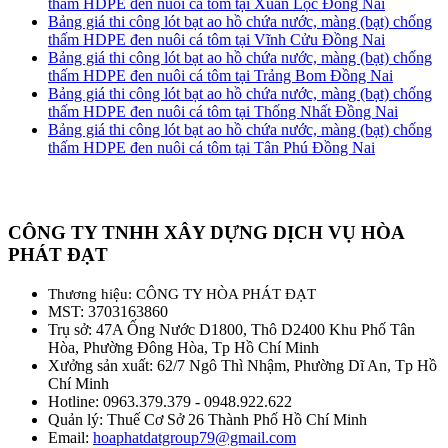
thấm HDPE đen nuôi cá tôm tại Xuân Lộc Đồng Nai
Bảng giá thi công lót bạt ao hồ chứa nước, màng (bạt) chống
thấm HDPE đen nuôi cá tôm tại Vĩnh Cửu Đồng Nai
Bảng giá thi công lót bạt ao hồ chứa nước, màng (bạt) chống
thấm HDPE đen nuôi cá tôm tại Trảng Bom Đồng Nai
Bảng giá thi công lót bạt ao hồ chứa nước, màng (bạt) chống
thấm HDPE đen nuôi cá tôm tại Thống Nhất Đồng Nai
Bảng giá thi công lót bạt ao hồ chứa nước, màng (bạt) chống
thấm HDPE đen nuôi cá tôm tại Tân Phú Đồng Nai
CÔNG TY TNHH XÂY DỰNG DỊCH VỤ HÒA
PHÁT ĐẠT
Thương hiệu: CÔNG TY HÒA PHÁT ĐẠT
MST: 3703163860
Trụ sở: 47A Ống Nước D1800, Thô D2400 Khu Phố Tân
Hòa, Phường Đông Hòa, Tp Hồ Chí Minh
Xưởng sản xuất: 62/7 Ngô Thì Nhậm, Phường Dĩ An, Tp Hồ
Chí Minh
Hotline: 0963.379.379 - 0948.922.622
Quản lý: Thuế Cơ Sở 26 Thành Phố Hồ Chí Minh
Email:
hoaphatdatgroup79@gmail.com