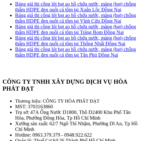
Bảng giá thi công lót bạt ao hồ chứa nước, màng (bạt) chống
thấm HDPE đen nuôi cá tôm tại Xuân Lộc Đồng Nai
Bảng giá thi công lót bạt ao hồ chứa nước, màng (bạt) chống
thấm HDPE đen nuôi cá tôm tại Vĩnh Cửu Đồng Nai
Bảng giá thi công lót bạt ao hồ chứa nước, màng (bạt) chống
thấm HDPE đen nuôi cá tôm tại Trảng Bom Đồng Nai
Bảng giá thi công lót bạt ao hồ chứa nước, màng (bạt) chống
thấm HDPE đen nuôi cá tôm tại Thống Nhất Đồng Nai
Bảng giá thi công lót bạt ao hồ chứa nước, màng (bạt) chống
thấm HDPE đen nuôi cá tôm tại Tân Phú Đồng Nai
CÔNG TY TNHH XÂY DỰNG DỊCH VỤ HÒA
PHÁT ĐẠT
Thương hiệu: CÔNG TY HÒA PHÁT ĐẠT
MST: 3703163860
Trụ sở: 47A Ống Nước D1800, Thô D2400 Khu Phố Tân
Hòa, Phường Đông Hòa, Tp Hồ Chí Minh
Xưởng sản xuất: 62/7 Ngô Thì Nhậm, Phường Dĩ An, Tp Hồ
Chí Minh
Hotline: 0963.379.379 - 0948.922.622
Quản lý: Thuế Cơ Sở 26 Thành Phố Hồ Chí Minh