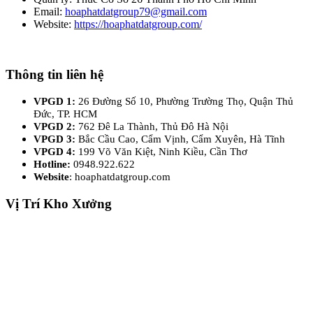
Email:
hoaphatdatgroup79@gmail.com
Website:
https://hoaphatdatgroup.com/
Thông tin liên hệ
VPGD 1:
26 Đường Số 10, Phường Trường Thọ, Quận Thủ
Đức, TP. HCM
VPGD 2:
762 Đê La Thành, Thủ Đô Hà Nội
VPGD 3:
Bắc Cầu Cao, Cẩm Vịnh, Cẩm Xuyên, Hà Tĩnh
VPGD 4:
199 Võ Văn Kiệt, Ninh Kiều, Cần Thơ
Hotline:
0948.922.622
Website
: hoaphatdatgroup.com
Vị Trí Kho Xưởng