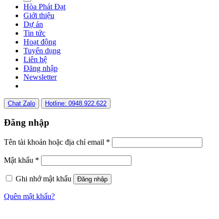
Hòa Phát Đạt
Giới thiệu
Dự án
Tin tức
Hoạt động
Tuyển dụng
Liên hệ
Đăng nhập
Newsletter
Chat Zalo
Hotline: 0948.922.622
Đăng nhập
Tên tài khoản hoặc địa chỉ email
*
Mật khẩu
*
Ghi nhớ mật khẩu
Đăng nhập
Quên mật khẩu?