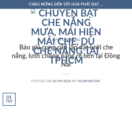
Skip
CHÀO MỪNG ĐẾN VỚI HOÀ PHÁT ĐẠT ...
to
content
LƯỚI CHE NẮNG
Báo giá cung cấp lắp đặt lưới che
nắng, lưới chống nắng rẻ bền tại Đồng
Nai
POSTED ON
01/09/2020
BY
HOAPHATDAT
01
Th9