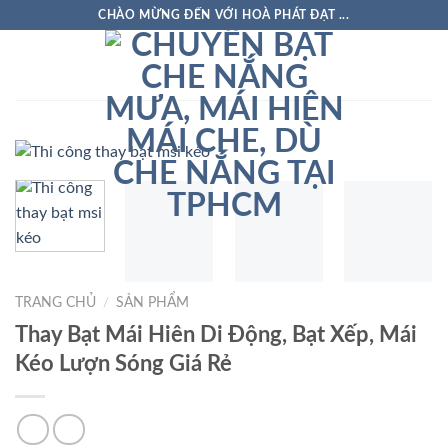
Skip
CHÀO MỪNG ĐẾN VỚI HOÀ PHÁT ĐẠT ...
to
content
TRANG CHỦ
/
SẢN PHẨM
Thay Bạt Mái Hiên Di Động, Bạt Xếp, Mái
Kéo Lượn Sóng Giá Rẻ