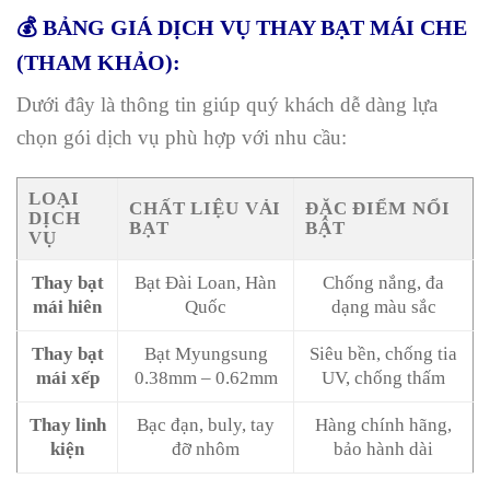
💰 BẢNG GIÁ DỊCH VỤ THAY BẠT MÁI CHE
(THAM KHẢO):
Dưới đây là thông tin giúp quý khách dễ dàng lựa
chọn gói dịch vụ phù hợp với nhu cầu:
LOẠI
CHẤT LIỆU VẢI
ĐẶC ĐIỂM NỔI
DỊCH
BẠT
BẬT
VỤ
Thay bạt
Bạt Đài Loan, Hàn
Chống nắng, đa
mái hiên
Quốc
dạng màu sắc
Thay bạt
Bạt Myungsung
Siêu bền, chống tia
mái xếp
0.38mm – 0.62mm
UV, chống thấm
Thay linh
Bạc đạn, buly, tay
Hàng chính hãng,
kiện
đỡ nhôm
bảo hành dài