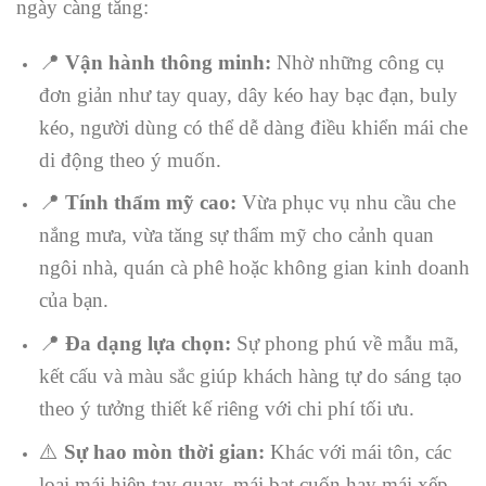
ngày càng tăng:
📍
Vận hành thông minh:
Nhờ những công cụ
đơn giản như tay quay, dây kéo hay bạc đạn, buly
kéo, người dùng có thể dễ dàng điều khiển mái che
di động theo ý muốn.
📍
Tính thẩm mỹ cao:
Vừa phục vụ nhu cầu che
nắng mưa, vừa tăng sự thẩm mỹ cho cảnh quan
ngôi nhà, quán cà phê hoặc không gian kinh doanh
của bạn.
📍
Đa dạng lựa chọn:
Sự phong phú về mẫu mã,
kết cấu và màu sắc giúp khách hàng tự do sáng tạo
theo ý tưởng thiết kế riêng với chi phí tối ưu.
⚠️
Sự hao mòn thời gian:
Khác với mái tôn, các
loại mái hiên tay quay, mái bạt cuốn hay mái xếp