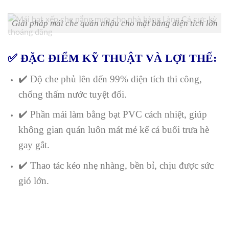
Giải pháp mái che quán nhậu cho mặt bằng diện tích lớn
✅ ĐẶC ĐIỂM KỸ THUẬT VÀ LỢI THẾ:
✔️ Độ che phủ lên đến 99% diện tích thi công,
chống thấm nước tuyệt đối.
✔️ Phần mái làm bằng bạt PVC cách nhiệt, giúp
không gian quán luôn mát mẻ kể cả buổi trưa hè
gay gắt.
✔️ Thao tác kéo nhẹ nhàng, bền bỉ, chịu được sức
gió lớn.