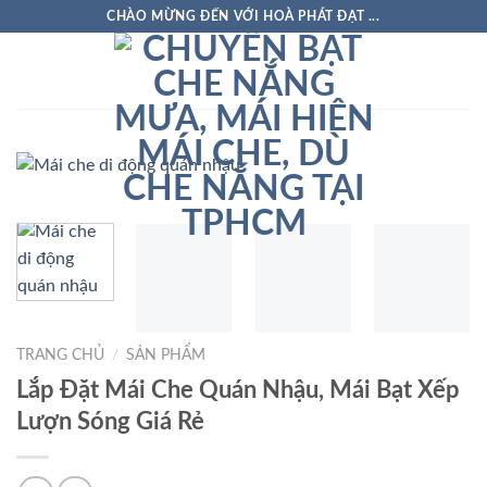
Skip
CHÀO MỪNG ĐẾN VỚI HOÀ PHÁT ĐẠT ...
to
content
TRANG CHỦ
/
SẢN PHẨM
Lắp Đặt Mái Che Quán Nhậu, Mái Bạt Xếp
Lượn Sóng Giá Rẻ