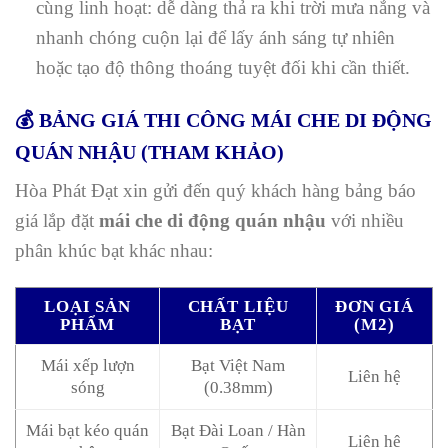
cùng linh hoạt: dễ dàng thả ra khi trời mưa nắng và
nhanh chóng cuộn lại để lấy ánh sáng tự nhiên
hoặc tạo độ thông thoáng tuyệt đối khi cần thiết.
💰 BẢNG GIÁ THI CÔNG MÁI CHE DI ĐỘNG
QUÁN NHẬU (THAM KHẢO)
Hòa Phát Đạt xin gửi đến quý khách hàng bảng báo
giá lắp đặt
mái che di động quán nhậu
với nhiều
phân khúc bạt khác nhau:
LOẠI SẢN
CHẤT LIỆU
ĐƠN GIÁ
PHẨM
BẠT
(M2)
Mái xếp lượn
Bạt Việt Nam
Liên hệ
sóng
(0.38mm)
Mái bạt kéo quán
Bạt Đài Loan / Hàn
Liên hệ