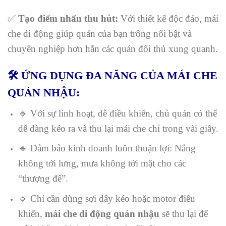
✅
Tạo điểm nhấn thu hút:
Với thiết kế độc đáo, mái
che di động giúp quán của bạn trông nổi bật và
chuyên nghiệp hơn hẳn các quán đối thủ xung quanh.
🛠️ ỨNG DỤNG ĐA NĂNG CỦA MÁI CHE
QUÁN NHẬU:
🔹 Với sự linh hoạt, dễ điều khiển, chủ quán có thể
dễ dàng kéo ra và thu lại mái che chỉ trong vài giây.
🔹 Đảm bảo kinh doanh luôn thuận lợi: Nắng
không tới lưng, mưa không tới mặt cho các
“thượng đế”.
🔹 Chỉ cần dùng sợi dây kéo hoặc motor điều
khiển,
mái che di động quán nhậu
sẽ thu lại để