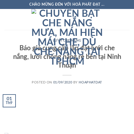
Skip
CHÀO MỪNG ĐẾN VỚI HOÀ PHÁT ĐẠT ...
to
content
LƯỚI CHE NẮNG
Báo giá cung cấp lắp đặt lưới che
nắng, lưới chống nắng rẻ bền tại Ninh
Thuận
POSTED ON
01/09/2020
BY
HOAPHATDAT
01
Th9