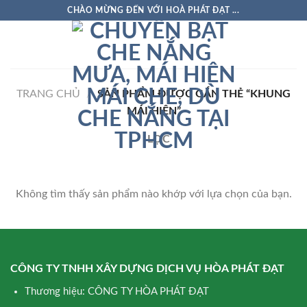
Skip
CHÀO MỪNG ĐẾN VỚI HOÀ PHÁT ĐẠT ...
to
content
TRANG CHỦ
/
SẢN PHẨM ĐƯỢC GẮN THẺ “KHUNG
MÁI HIÊN”
LỌC
Không tìm thấy sản phẩm nào khớp với lựa chọn của bạn.
CÔNG TY TNHH XÂY DỰNG DỊCH VỤ HÒA PHÁT ĐẠT
Thương hiệu: CÔNG TY HÒA PHÁT ĐẠT