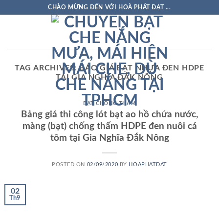
Skip
CHÀO MỪNG ĐẾN VỚI HOÀ PHÁT ĐẠT ...
to
content
TAG ARCHIVES:
BÁO GIÁ BẠT NHỰA ĐEN HDPE
TẠI GIA NGHĨA ĐẮK NÔNG
BẠT CHỐNG THẤM
Bảng giá thi công lót bạt ao hồ chứa nước,
màng (bạt) chống thấm HDPE đen nuôi cá
tôm tại Gia Nghĩa Đắk Nông
POSTED ON
02/09/2020
BY
HOAPHATDAT
02
Th9