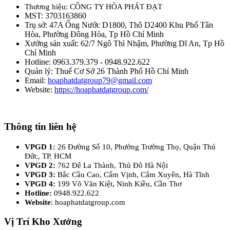
Thương hiệu: CÔNG TY HÒA PHÁT ĐẠT
MST: 3703163860
Trụ sở: 47A Ống Nước D1800, Thô D2400 Khu Phố Tân
Hòa, Phường Đông Hòa, Tp Hồ Chí Minh
Xưởng sản xuất: 62/7 Ngô Thì Nhậm, Phường Dĩ An, Tp Hồ
Chí Minh
Hotline: 0963.379.379 - 0948.922.622
Quản lý: Thuế Cơ Sở 26 Thành Phố Hồ Chí Minh
Email:
hoaphatdatgroup79@gmail.com
Website:
https://hoaphatdatgroup.com/
Thông tin liên hệ
VPGD 1:
26 Đường Số 10, Phường Trường Thọ, Quận Thủ
Đức, TP. HCM
VPGD 2:
762 Đê La Thành, Thủ Đô Hà Nội
VPGD 3:
Bắc Cầu Cao, Cẩm Vịnh, Cẩm Xuyên, Hà Tĩnh
VPGD 4:
199 Võ Văn Kiệt, Ninh Kiều, Cần Thơ
Hotline:
0948.922.622
Website
: hoaphatdatgroup.com
Vị Trí Kho Xưởng