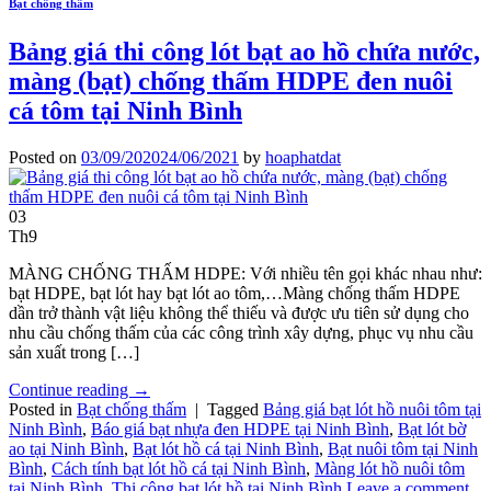
Bạt chống thấm
Bảng giá thi công lót bạt ao hồ chứa nước,
màng (bạt) chống thấm HDPE đen nuôi
cá tôm tại Ninh Bình
Posted on
03/09/2020
24/06/2021
by
hoaphatdat
03
Th9
MÀNG CHỐNG THẤM HDPE: Với nhiều tên gọi khác nhau như:
bạt HDPE, bạt lót hay bạt lót ao tôm,…Màng chống thấm HDPE
dần trở thành vật liệu không thể thiếu và được ưu tiên sử dụng cho
nhu cầu chống thấm của các công trình xây dựng, phục vụ nhu cầu
sản xuất trong […]
Continue reading
→
Posted in
Bạt chống thấm
|
Tagged
Bảng giá bạt lót hồ nuôi tôm tại
Ninh Bình
,
Báo giá bạt nhựa đen HDPE tại Ninh Bình
,
Bạt lót bờ
ao tại Ninh Bình
,
Bạt lót hồ cá tại Ninh Bình
,
Bạt nuôi tôm tại Ninh
Bình
,
Cách tính bạt lót hồ cá tại Ninh Bình
,
Màng lót hồ nuôi tôm
tại Ninh Bình
,
Thi công bạt lót hồ tại Ninh Bình
Leave a comment