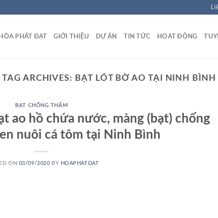
Li
HÒA PHÁT ĐẠT
GIỚI THIỆU
DỰ ÁN
TIN TỨC
HOẠT ĐỘNG
TUY
TAG ARCHIVES:
BẠT LÓT BỜ AO TẠI NINH BÌNH
BẠT CHỐNG THẤM
bạt ao hồ chứa nước, màng (bạt) chống
n nuôi cá tôm tại Ninh Bình
ED ON
03/09/2020
BY
HOAPHATDAT