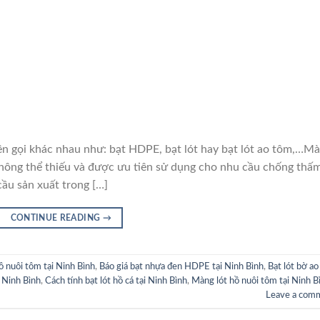
i khác nhau như: bạt HDPE, bạt lót hay bạt lót ao tôm,…M
hông thể thiếu và được ưu tiên sử dụng cho nhu cầu chống thấ
cầu sản xuất trong […]
CONTINUE READING
→
hồ nuôi tôm tại Ninh Bình
,
Báo giá bạt nhựa đen HDPE tại Ninh Bình
,
Bạt lót bờ ao 
i Ninh Bình
,
Cách tính bạt lót hồ cá tại Ninh Bình
,
Màng lót hồ nuôi tôm tại Ninh B
Leave a com