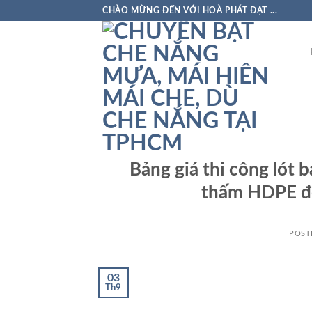
Skip
CHÀO MỪNG ĐẾN VỚI HOÀ PHÁT ĐẠT ...
to
content
Bảng giá thi công lót 
thấm HDPE đe
POST
03
Th9