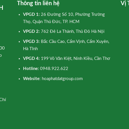
Thông tin liên hệ
Vị 
H
VPGD 1:
26 Đường Số 10, Phường Trường
Thọ, Quận Thủ Đức, TP. HCM
VPGD 2:
762 Đê La Thành, Thủ Đô Hà Nội
VPGD 3:
Bắc Cầu Cao, Cẩm Vịnh, Cẩm Xuyên,
00
Hà Tĩnh
p
VPGD 4:
199 Võ Văn Kiệt, Ninh Kiều, Cần Thơ
Hotline:
0948.922.622
Website
: hoaphatdatgroup.com
Chí