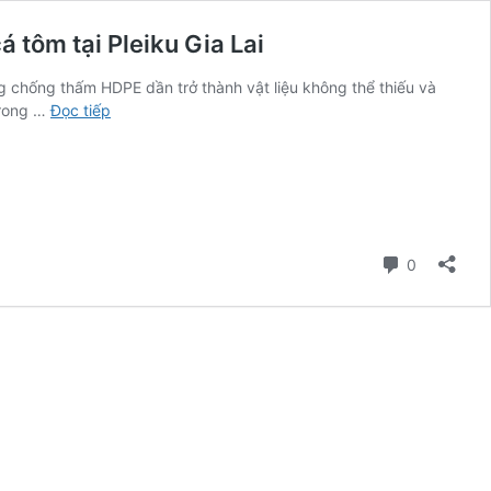
 tôm tại Pleiku Gia Lai
chống thấm HDPE dần trở thành vật liệu không thể thiếu và
Bảng
trong …
Đọc tiếp
giá
thi
công
lót
bạt
ao
Bình luận
0
hồ
chứa
nước,
màng
(bạt)
chống
thấm
HDPE
đen
nuôi