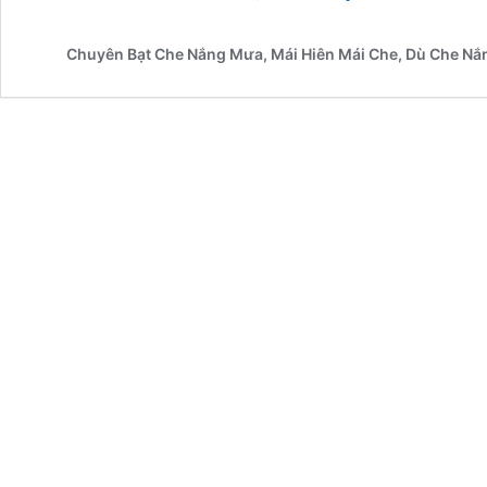
cung
cấp
Chuyên Bạt Che Nắng Mưa, Mái Hiên Mái Che, Dù Che Nắ
lắp
đặt
lưới
che
nắng,
lưới
chống
nắng
rẻ
bền
tại
Huyện
Hóc
Môn